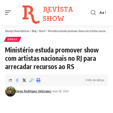
Aa
Font
Resizer
Revista Show Notícias
>
Blog
>
Brasil
>
Ministério estuda promover show com artistas nacionais no RJ para arrecadar recursos ao RS
BRASIL
Ministério estuda promover show
com artistas nacionais no RJ para
arrecadar recursos ao RS
3 Min de leitura
Diego Rodríguez Velázquez
maio 28, 2024