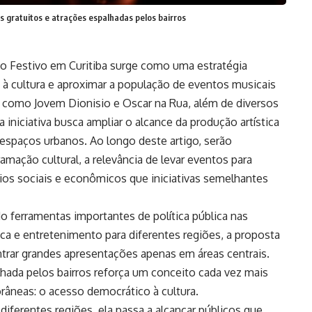
s gratuitos e atrações espalhadas pelos bairros
o Festivo em Curitiba surge como uma estratégia
o à cultura e aproximar a população de eventos musicais
s como Jovem Dionisio e Oscar na Rua, além de diversos
 iniciativa busca ampliar o alcance da produção artística
 espaços urbanos. Ao longo deste artigo, serão
mação cultural, a relevância de levar eventos para
cios sociais e econômicos que iniciativas semelhantes
do ferramentas importantes de política pública nas
ica e entretenimento para diferentes regiões, a proposta
ntrar grandes apresentações apenas em áreas centrais.
hada pelos bairros reforça um conceito cada vez mais
râneas: o acesso democrático à cultura.
 diferentes regiões, ela passa a alcançar públicos que