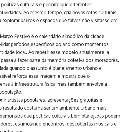
olíticas culturais e permite que diferentes
tividades. Ao mesmo tempo, cria novas rotas culturais
a explorar bairros e espaços que talvez não visitasse em
 Março Festivo é o calendário simbólico da cidade.
olidar períodos específicos do ano como momentos
entidade local. Ao repetir esse modelo anualmente, a
e passa a fazer parte da memória coletiva dos moradores.
idada quando o assunto é planejamento urbano e
cessível reforça essa imagem e mostra que o
nas à infraestrutura física, mas também envolve a
 população.
ir artistas populares, apresentações gratuitas e
 o resultado costuma ser um ambiente urbano mais
o demonstra que políticas culturais bem planejadas podem
radores, estimulando encontros, descobertas musicais e
curitibanos.