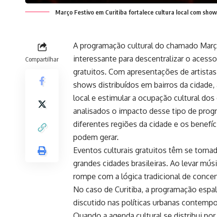
Março Festivo em Curitiba fortalece cultura local com show
A programação cultural do chamado Març
interessante para descentralizar o acess
Compartilhar
gratuitos. Com apresentações de artista
shows distribuídos em bairros da cidade, a
local e estimular a ocupação cultural dos
analisados o impacto desse tipo de progra
diferentes regiões da cidade e os benefí
podem gerar.
Eventos culturais gratuitos têm se torna
grandes cidades brasileiras. Ao levar mús
rompe com a lógica tradicional de conce
No caso de Curitiba, a programação espal
discutido nas políticas urbanas contempo
Quando a agenda cultural se distribui por