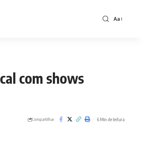
Aa
Font
Resizer
local com shows
6 Min de leitura
Compartilhar