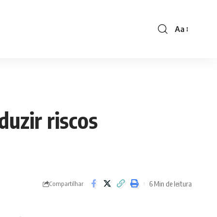
Aa
Font
Resizer
uzir riscos
6 Min de leitura
Compartilhar