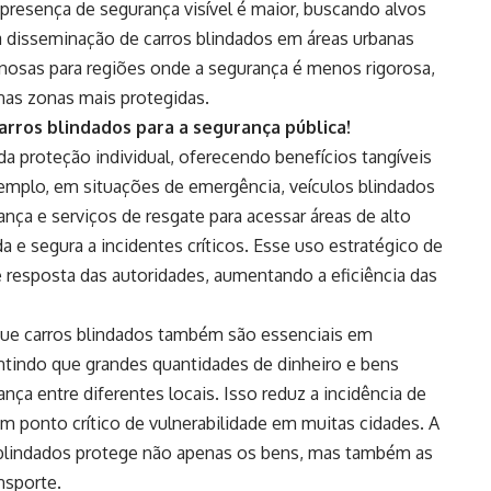
presença de segurança visível é maior, buscando alvos
a disseminação de carros blindados em áreas urbanas
inosas para regiões onde a segurança é menos rigorosa,
 nas zonas mais protegidas.
arros blindados para a segurança pública!
 da proteção individual, oferecendo benefícios tangíveis
xemplo, em situações de emergência, veículos blindados
nça e serviços de resgate para acessar áreas de alto
a e segura a incidentes críticos. Esse uso estratégico de
 resposta das autoridades, aumentando a eficiência das
ue carros blindados também são essenciais em
antindo que grandes quantidades de dinheiro e bens
a entre diferentes locais. Isso reduz a incidência de
um ponto crítico de vulnerabilidade em muitas cidades. A
 blindados protege não apenas os bens, mas também as
nsporte.