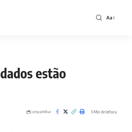
Aa
Font
Resizer
ndados estão
5 Min de leitura
Compartilhar