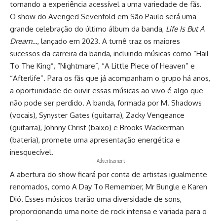
tornando a experiência acessível a uma variedade de fãs.
O show do Avenged Sevenfold em São Paulo será uma
grande celebração do último álbum da banda,
Life Is But A
Dream…
, lançado em 2023. A turnê traz os maiores
sucessos da carreira da banda, incluindo músicas como “Hail
To The King”, “Nightmare”, “A Little Piece of Heaven” e
“Afterlife”. Para os fãs que já acompanham o grupo há anos,
a oportunidade de ouvir essas músicas ao vivo é algo que
não pode ser perdido. A banda, formada por M. Shadows
(vocais), Synyster Gates (guitarra), Zacky Vengeance
(guitarra), Johnny Christ (baixo) e Brooks Wackerman
(bateria), promete uma apresentação energética e
inesquecível.
- Advertisement -
A abertura do show ficará por conta de artistas igualmente
renomados, como A Day To Remember, Mr Bungle e Karen
Dió. Esses músicos trarão uma diversidade de sons,
proporcionando uma noite de rock intensa e variada para o