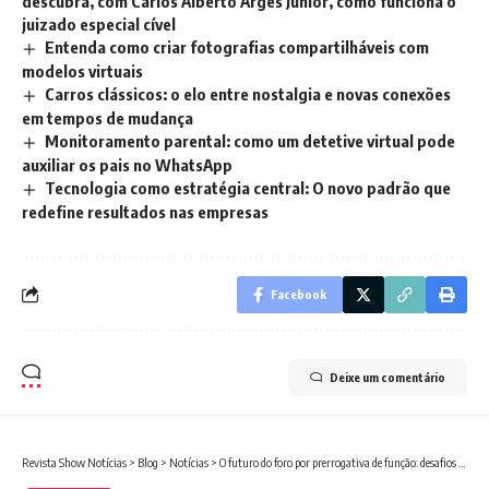
descubra, com Carlos Alberto Arges Júnior, como funciona o
juizado especial cível
Entenda como criar fotografias compartilháveis com
modelos virtuais
Carros clássicos: o elo entre nostalgia e novas conexões
em tempos de mudança
Monitoramento parental: como um detetive virtual pode
auxiliar os pais no WhatsApp
Tecnologia como estratégia central: O novo padrão que
redefine resultados nas empresas
Facebook
Deixe um comentário
Revista Show Notícias
>
Blog
>
Notícias
>
O futuro do foro por prerrogativa de função: desafios e possíveis reformas no sistema judiciário brasileiro