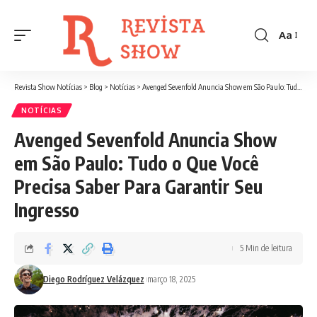
Aa
Font
Resizer
Revista Show Notícias
>
Blog
>
Notícias
>
Avenged Sevenfold Anuncia Show em São Paulo: Tudo o Que Você Precisa Saber Para Garantir Seu Ingresso
NOTÍCIAS
Avenged Sevenfold Anuncia Show
em São Paulo: Tudo o Que Você
Precisa Saber Para Garantir Seu
Ingresso
5 Min de leitura
Diego Rodríguez Velázquez
março 18, 2025