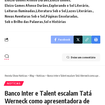
Eloizio Gomes Afonso Durães
Eloizo Gomes
Eloizo Gomes Afonso Durães
Explorando o Sol Literário
Leituras Iluminadas
Literatura Sob o Sol
Luzes Literárias.
Novas Aventuras Sob o Sol
Páginas Ensolaradas
Sob o Brilho das Palavras
Sol e Histórias
Facebook
Deixe um comentário
Revista Show Notícias
>
Blog
>
Notícias
>
Banco Inter e Talent escalam Tatá Werneck como apresentadora de game show
NOTÍCIAS
Banco Inter e Talent escalam Tatá
Werneck como apresentadora de