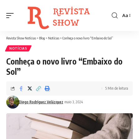
Aa
Font
Resizer
Revista Show Notícias
>
Blog
>
Notícias
>
Conheça o novo livro “Embaixo do Sol”
NOTÍCIAS
Conheça o novo livro “Embaixo do
Sol”
5 Min de leitura
Diego Rodríguez Velázquez
maio 3, 2024