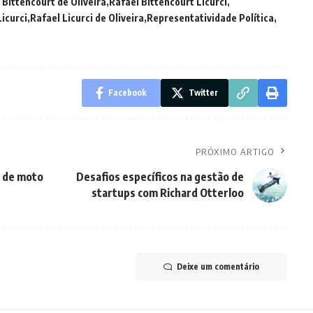
 Bittencourt de Oliveira
Rafael Bittencourt Licurci
Licurci
Rafael Licurci de Oliveira
Representatividade Política
Facebook
Twitter
PRÓXIMO ARTIGO
s de moto
Desafios específicos na gestão de
startups com Richard Otterloo
Deixe um comentário