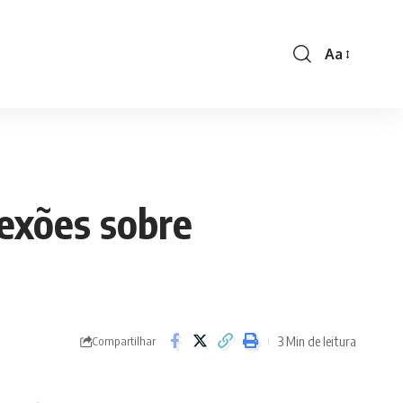
Aa
Font
Resizer
exões sobre
3 Min de leitura
Compartilhar