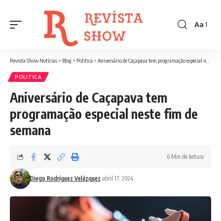
Aa
Font
Resizer
Revista Show Notícias
>
Blog
>
Politica
>
Aniversário de Caçapava tem programação especial neste fim de semana
POLITICA
Aniversário de Caçapava tem
programação especial neste fim de
semana
6 Min de leitura
Diego Rodríguez Velázquez
abril 17, 2024