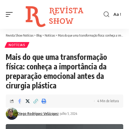
Aa
Font
Resizer
Revista Show Notícias
>
Blog
>
Notícias
>
Mais do que uma transformação física: conheça a importância da preparação emocional antes da cirurgia plástica
NOTÍCIAS
Mais do que uma transformação
física: conheça a importância da
preparação emocional antes da
cirurgia plástica
4 Min de leitura
Diego Rodríguez Velázquez
julho 5, 2024